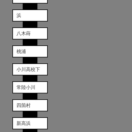
浜
八木蒔
桃浦
小川高校下
常陸小川
四箇村
新高浜