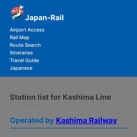
Japan-Rail
Airport Access
Rail Map
Route Search
Itineraries
Travel Guide
Japanese
Station list for Kashima Line
(Official
name: 鹿島鉄道線)
Operated by
Kashima Railway