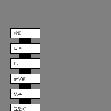
鉾田
坂戸
巴川
借宿前
榎本
玉造町