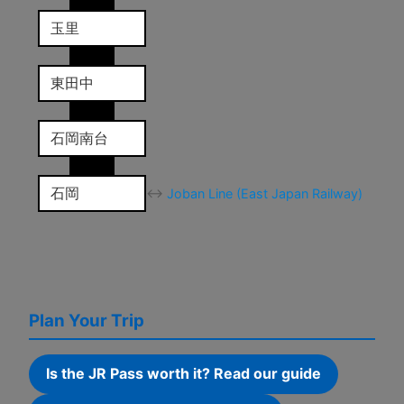
玉里
東田中
石岡南台
石岡
↔
Joban Line (East Japan Railway)
Plan Your Trip
Is the JR Pass worth it? Read our guide